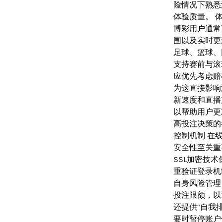
险情况下熟悉
体验质量。 
博彩用户通常
围以及实时更
足球、篮球、
支持赛前与滚
应优先考虑赔
为这直接影响
新速度和直播
以帮助用户更
高投注决策的
控制机制 在
安全性至关重
SSL加密技
重验证登录机
自身风险管理
投注限额，以
还提供“自我
要时暂停账户