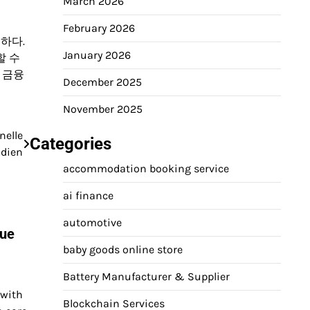
March 2026
February 2026
하다.
January 2026
할 수
 금융
December 2025
November 2025
nelle
Categories
idien
accommodation booking service
ai finance
automotive
lue
baby goods online store
Battery Manufacturer & Supplier
 with
Blockchain Services