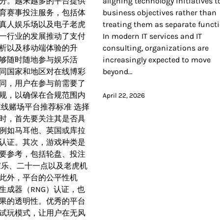
分。越来越多的平台提供
aligning technology initiatives t
育赛事投注服务，包括体
business objectives rather than
真人娱乐场以及电子老虎
treating them as separate functi
一行业的发展推动了支付
In modern IT services and IT
析以及移动端体验的升
consulting, organizations are
够随时随地参与娱乐活
increasingly expected to move
同国家和地区对在线博彩
beyond…
同，用户在参与前需要了
规，以确保在合规范围内
April 22, 2026
在线赌场平台推荐标准 选择
时，首先要关注其是否具
例如马耳他、英国或库拉
认证。其次，游戏种类是
要参考，包括轮盘、投注
家乐、二十一点以及老虎机
此外，平台的公平性机
生成器（RNG）认证，也
果的透明性。优秀的平台
试玩模式，让用户在无风