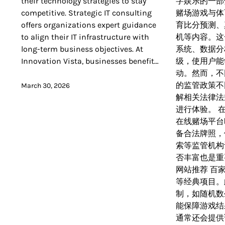
their technology strategies to stay
字娱乐的一部
competitive. Strategic IT consulting
赌场游戏与体
offers organizations expert guidance
育比分预测、
to align their IT infrastructure with
机等内容。这
long-term business objectives. At
系统、数据分
Innovation Vista, businesses benefit…
级，使用户能
动。然而，不
的监管政策不
March 30, 2026
解相关法律法
进行体验。 
在线赌场平台
备合法牌照，
索等监管机构
否丰富也是重
网站推荐 百
等经典项目。
制，如随机数
能保障游戏结
通常还会提供