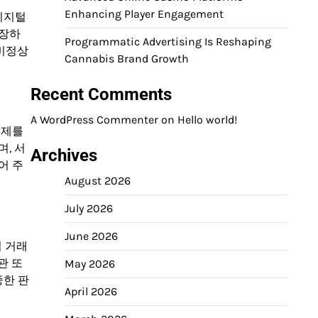
Enhancing Player Engagement
디지털
등장하
Programmatic Advertising Is Reshaping
 비정상
Cannabis Brand Growth
Recent Comments
A WordPress Commenter
on
Hello world!
결제를
, 서
Archives
어 주
August 2026
July 2026
June 2026
법 거래
관 또
May 2026
중한 판
April 2026